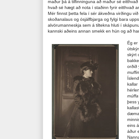
maður þá á tilfinninguna að maður sé eitthvað
hvað sé hægt að nota í staðinn fyrir eitthvað a
Mér finnst þetta fela í sér ákveðna virðingu við
skoðanalaus og ósjálfbjarga og fylgi bara upps
alvörumanneskja sem á tiltekna hluti í skápun
kannski aðeins annan smekk en hún og að hann 
Ég er
útský
skýrt
bakkel
orðið 
muffi
Íslen
kallar
hérle
múff
þess y
kallas
dæma 
minni
eins á
áður 
Nanna 