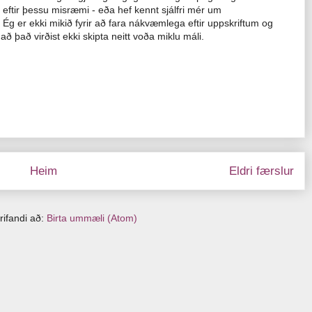
ð eftir þessu misræmi - eða hef kennt sjálfri mér um
. Ég er ekki mikið fyrir að fara nákvæmlega eftir uppskriftum og
 að það virðist ekki skipta neitt voða miklu máli.
Heim
Eldri færslur
rifandi að:
Birta ummæli (Atom)