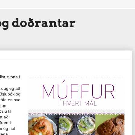
g doðrantar
ist svona í
u dugleg að
eiðslubók og
rófa en svo
ófun.
lu til
st að
fram í
m ég hef
lega