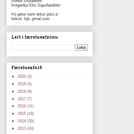
Þórdís Gísladóttir
Þorgerður Elín Sigurðardóttir
Þú getur sent okkur póst á:
bokvit -hjá- gmail.com
Leit í færslusafninu
Færslusafnið
►
2020
(5)
►
2019
(6)
►
2018
(8)
►
2017
(7)
►
2016
(31)
►
2015
(18)
►
2014
(30)
►
2013
(69)