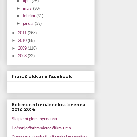
►
apríl
(25)
►
mars
(30)
►
febrúar
(31)
►
janúar
(33)
►
2011
(268)
►
2010
(89)
►
2009
(110)
►
2008
(32)
Finnið okkur á Facebook
Bókmenntir íslenskra kvenna
2012‒2014
Sleipiefni glansmyndanna
Hafnarfjarðarbrandarar ólíkra tíma