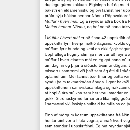
duglegu gúrmekokkum. Eiginlega hef ég meiri
bakstri en eldamennsku og því fannst mér upp
prófa nýju bókina hennar Nönnu Rögnvaldardó
Múffur í hvert mál
. Ég á reyndar aðra bók frá 
Matinn hennar Nönnu
, og hef notað hana talsv
Í
Múffur í hvert mál
er að finna 42 uppskrifti
uppskriftir fyrir hverja máltíð dagsins, kvöld
múffum fyrir hunda og ketti en ekki fylgir sögu
Upphaflega hugmyndin hjá mér var að reyna að
múffur í hvert einasta mál en ég gaf hana nú up
um daginn og þrjár á síðustu tveimur dögum. E
talsvert í samræmi við það sem ég átti til í 
eplamúffum. Mér fannst þær fínar og þetta var
sýndu þeim takmarkaðan áhuga. Í gær bakaði é
uppskriftunum samviskusamlega og nákvæmlega
af hópi 8 ára stúlkna sem hér voru staddar en
gekk. Sítrónuskyrmúffurnar eru líka mjög góðar
í samræmi við ísskápsinnihald heimilisins og þ
Einn af mörgum kostum uppskriftanna frá Nönnu 
hentar einhverra hluta vegna, annað hvort ve
sem stendur í uppskriftinni. Ég hef reyndar sjá