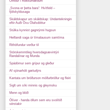
Ófriður í Rökkurhæðum
„Svona er þetta bara“: Hvítfeld –
fjölskyldusaga
Skáldskapur um skáldskap: Undantekningin
eftir Auði Övu Ólafsdóttur
Stúlka kynnist gagnrýnni hugsun
Heillandi saga úr tímalausum samtíma
Rithöfundur verður til
Stórskemmtileg hversdagsævintýri
Randalínar og Munda
Spádómur sem grípur og gleður
Af sjónarhóli gæludýrs
Kantata um bróðurson móðurbróður og fleiri
Siglt um síki minnis og gleymsku
Menn og blóð
Ólíver - handa öllum sem eru svolítið
sérstakir