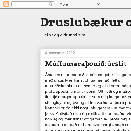
Druslubækur o
... eins og okkur sýnist ...
4. nóvember 2012
Múffumaraþonið: úrslit
Áhugi minn á matreiðslubókum getur líklega tal
meðallagi. Mér finnst oft gaman að fletta
matreiðslubókum en svo er ég ekki nærri nóg
prófa uppskriftirnar úr þeim. Oft fletti ég matr
finn fjölmargar uppskriftir sem mig langar að p
steingleymi ég því og aldrei verður af þeirri pr
Kannski er ég ekki nógu áhugasöm um matreiðs
þess. Auðvitað elda ég (eitthvað þarf maður ví
borða) og mér finnst oft gaman að prófa mig á
eldhúsinu en það er bara svo margt annað se
áhuga á og ég er ekki einn af þessum stórkost