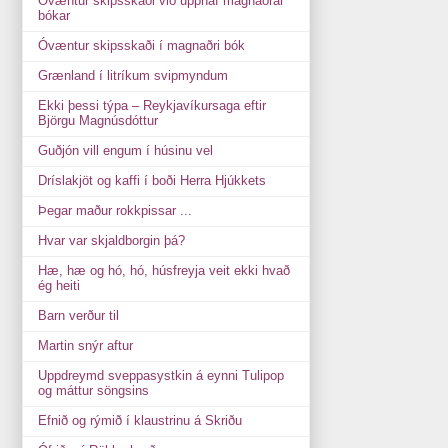
Óvæntur skipsskaði við upphaf magnaðrar
bókar
Óvæntur skipsskaði í magnaðri bók
Grænland í litríkum svipmyndum
Ekki þessi týpa ‒ Reykjavíkursaga eftir
Björgu Magnúsdóttur
Guðjón vill engum í húsinu vel
Dríslakjöt og kaffi í boði Herra Hjúkkets
Þegar maður rokkpissar ...
Hvar var skjaldborgin þá?
Hæ, hæ og hó, hó, húsfreyja veit ekki hvað
ég heiti
Barn verður til
Martin snýr aftur
Uppdreymd sveppasystkin á eynni Tulipop
og máttur söngsins
Efnið og rýmið í klaustrinu á Skriðu