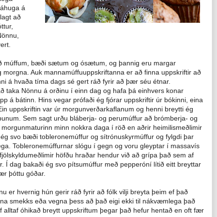
 áhuga á
lagt að
ttur,
Nönnu,
ert.
r að múffum, bæði sætum og ósætum, og þannig eru margar
s og morgna. Auk mannamúffuuppskriftanna er að finna uppskriftir að
nni á hvaða tíma dags sé gert ráð fyrir að þær séu étnar.
 taka Nönnu á orðinu í einn dag og hafa þá einhvers konar
p á bátinn. Hins vegar prófaði ég fjórar uppskriftir úr bókinni, eina
in uppskriftin var úr morgunverðarkaflanum og henni breytti ég
skápunum. Sem sagt urðu bláberja- og perumúffur að brómberja- og
 morgunmaturinn minn nokkra daga í röð en aðrir heimilismeðlimir
g svo bæði tobleronemúffur og sítrónuskyrmúffur og fylgdi þar
. Tobleronemúffurnar slógu í gegn og voru gleyptar í massavís
 fjölskyldumeðlimir höfðu hraðar hendur við að grípa það sem af
. Í dag bakaði ég svo pítsumúffur með pepperóní lítið eitt breyttar
ær þóttu góðar.
er hvernig hún gerir ráð fyrir að fólk vilji breyta þeim ef það
gna smekks eða vegna þess að það eigi ekki til nákvæmlega það
lf alltaf óhikað breytt uppskriftum þegar það hefur hentað en oft fær