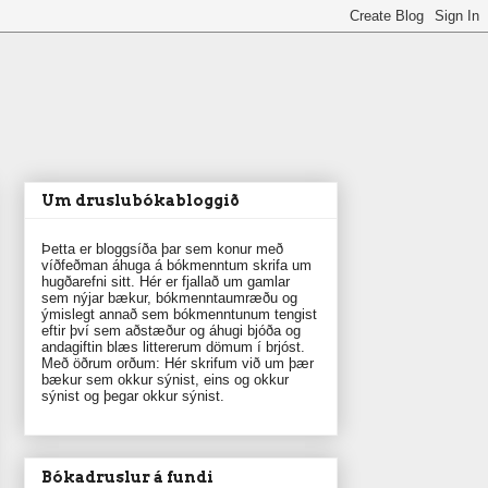
Um druslubókabloggið
Þetta er bloggsíða þar sem konur með
víðfeðman áhuga á bókmenntum skrifa um
hugðarefni sitt. Hér er fjallað um gamlar
sem nýjar bækur, bókmenntaumræðu og
ýmislegt annað sem bókmenntunum tengist
eftir því sem aðstæður og áhugi bjóða og
andagiftin blæs littererum dömum í brjóst.
Með öðrum orðum: Hér skrifum við um þær
bækur sem okkur sýnist, eins og okkur
sýnist og þegar okkur sýnist.
Bókadruslur á fundi