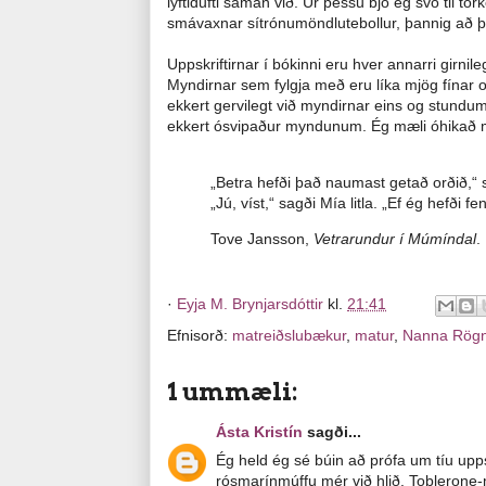
lyftidufti saman við. Úr þessu bjó ég svo til 
smávaxnar sítrónumöndlutebollur, þannig að þe
Uppskriftirnar í bókinni eru hver annarri girnile
Myndirnar sem fylgja með eru líka mjög fínar o
ekkert gervilegt við myndirnar eins og stundu
ekkert ósvipaður myndunum. Ég mæli óhikað m
„Betra hefði það naumast getað orðið,“ s
„Jú, víst,“ sagði Mía litla. „Ef ég hefði f
Tove Jansson,
Vetrarundur í Múmíndal
.
·
Eyja M. Brynjarsdóttir
kl.
21:41
Efnisorð:
matreiðslubækur
,
matur
,
Nanna Rögnv
1 ummæli:
Ásta Kristín
sagði...
Ég held ég sé búin að prófa um tíu upps
rósmarínmúffu mér við hlið. Toblerone-