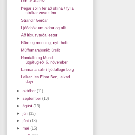
Dætur Juárez
Þegar sólin fer að skína / fylla
strákar vasa sína...
Strandir Gerðar
Ljóðabók um okkur og allt
Að lúxusvæða lestur
Börn og menning, nýtt hefti
Múffumaraþonið: úrslit
Randalín og Mundi -
útgáfugleði 6. nóvember
Einmana sálir í ljótfallegri borg
Leikari les Einar Ben, leikari
deyr
►
október
(11)
►
september
(13)
►
ágúst
(13)
►
júlí
(13)
►
júní
(13)
►
maí
(15)