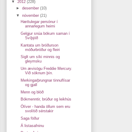
▼
2012
(228)
►
desember
(10)
▼
nóvember
(21)
Hættulegar persónur í
annarlegum heimi
Gelgjur snúa bökum saman í
Svíþjóð
Kantata um bróðurson
móðurbróður og fleiri
Siglt um síki minnis og
gleymsku
Um ævisögu Freddie Mercury.
Við söknum þín.
Merkingarþrungnar tinnuflísar
og gjall
Menn og blóð
Bókmenntir, brúður og leikhús
Ólíver - handa öllum sem eru
svolítið sérstakir
Saga föður
Á listasafninu