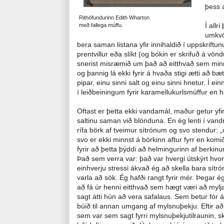
þess a
Rithöfundurinn Edith Wharton
Í allr
með fallega múffu.
umkvör
bera saman listana yfir innihaldið í uppskriftun
prentvillur eða slíkt (og bókin er skrifuð á vön
snerist misræmið um það að eitthvað sem minnst
og þannig lá ekki fyrir á hvaða stigi ætti að bæ
pipar, einu sinni salt og einu sinni hnetur. Í ei
í leiðbeiningum fyrir karamellukurlsmúffur en h
Oftast er þetta ekki vandamál, maður getur yfir
saltinu saman við blönduna. En ég lenti í vand
rífa börk af tveimur sítrónum og svo stendur: „o
svo er ekki minnst á börkinn aftur fyrr en kom
fyrir að þetta þýddi að helmingurinn af berkinu
Það sem verra var: það var hvergi útskýrt hvo
einhverju stressi ákvað ég að skella bara sí
varla að sök. Ég hafði rangt fyrir mér. Þegar ég
að fá úr henni eitthvað sem hægt væri að mylja 
sagt átti hún að vera safalaus. Sem betur fór 
búið til annan umgang af mylsnuþekju. Eftir a
sem var sem sagt fyrri mylsnuþekjutilraunin, 