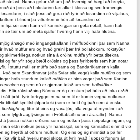
 að stelast. Nanna gefur ráð um það hvernig sé hægt að breyta,
nnað án þess að baksturinn fari allur í klessu og svo framvegis.
 lesandann; í stað þess að gera ráð fyrir að lesandinn sé viljalaus,
kriftum í blindni þá viðurkennir hún að lesandinn sé
um hjá sér sem hann vill kannski gjarnan geta notað, hann hafi
sé fær um að meta sjálfur hvernig hann vilji hafa hlutina.
 mjög ánægð með inngangskaflann í múffubókinni þar sem Nanna
rir hvað múffur eru og hvað greini þær frá bollakökum, rökstyður
 og skilmerkilega notkun sína á orðinu
múffa
yfir þetta tiltekna
si og fer yfir sögu bæði orðsins og þess fyrirbæris sem hún notar
yfir. Í stuttu máli er múffa það sama og Bandaríkjamenn kalla
n
. Það sem Skandínavar (eða Svíar alla vega) kalla
muffins
og sem
dingar hafa stundum kallað
möffins
er hins vegar það sem Kaninn
cupcakes
og sem nú er gjarnan talað um sem
bollakökur
ndis. Eftir rökstuðning Nönnu er ég næstum því búin að taka orðið
a
í sátt þrátt fyrir tortryggni mína sem til er komin vegna notkunar
fir tiltekið kynlífshjálpartæki (sem er held ég það sem á ensku
t
fleshlight
og lítur út eins og vasaljós, alla vega af myndinni að
sem fylgdi auglýsingunni í Fréttablaðinu um áraraðir). Nanna
st á þessa notkun orðsins sem og notkun þess í pípulagningum, og
 mun eldri notkun þess yfir handskjól, sem ég kannaðist einmitt við
en ég heyrði af öðrum múffum. Og eins og ég minntist á þá fer
líka yfir það hverju megi skipta út fyrir hvað í uppskriftunum án