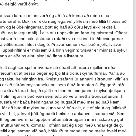
ð deigið verði ónýtt.
i þessari lofrullu minni verð ég að fá að koma að mínu eina
tunarefni: Bókin er ekki nægilega vel yfirlesin með tilliti til þess að
um og leiðbeiningarnar, þótt ég hafi að öðru leyti ekki rekist á
duðu og fallegu máli). Í alls níu uppskriftum fann ég misræmi. Oftast
 var á í innihaldslistanum rataði svo ekki inn í leiðbeiningarnar
ta viðkomandi hlut í deigið. Þrisvar sinnum var það mjólk, tvisvar
nni uppskriftinni er misræmið á hinn veginn; tvisvar er minnst á sykur
ann er aðeins einu sinni að finna á listanum.
leitt sagt sér sjálfur hvenær sé óhætt að hræra mjólkinni eða
ræðum út af þessu þegar ég bjó til sítrónuskyrmúffurnar. Þar á að
g taktu helminginn frá. Kreistu safann úr annarri sítrónunni yfir“ en
ið er að sítrónumylsnuþekjunni sem á að fara ofan á. Ég gerði ráð
m ætti að fara í deigið sjálft en hinn helmingurinn í mylsnuþekjuna.
r helmingurinn það væri sem ætti að vera með sítrónusafanum. Í
trónusafa yfir báða helmingana og hugsaði með mér að það kæmi
 fór að búa til mylsnuþekjuna varð hún allt, allt of blaut og útilokað
yfir hitt, jafnvel þótt ég bætti heilmiklu aukahveiti saman við. Sem
átti ég einhvern hálfuppþornaðan sítrónugarm inni í ísskáp og gat
ð múffurnar voru komnar í ofninn sat ég uppi með undarlegt deig,
skellti eggi saman við það, hökkuðum möndlum og meira hveiti með