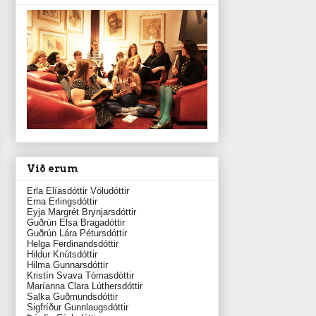
Við erum
Erla Elíasdóttir Völudóttir
Erna Erlingsdóttir
Eyja Margrét Brynjarsdóttir
Guðrún Elsa Bragadóttir
Guðrún Lára Pétursdóttir
Helga Ferdinandsdóttir
Hildur Knútsdóttir
Hilma Gunnarsdóttir
Kristín Svava Tómasdóttir
Maríanna Clara Lúthersdóttir
Salka Guðmundsdóttir
Sigfríður Gunnlaugsdóttir