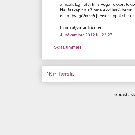
afmæli. Ég hafði hins vegar ekkert teki
klaufaskapinn að hafa ekki lesið betur..
eitt af því góða við þessar uppskriftir er
Fimm stjörnur frá mér!
4. nóvember 2012 kl. 22:27
Skrifa ummæli
Nýrri færsla
Gerast ásk