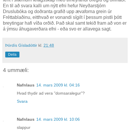
En til að svara kalli um nýtt efni hefur Neyðarstjórn
Druslubóka og doðranta grafið upp ævaforna grein úr
Fréttablaðinu, eitthvað er vonandi sígilt í þessum pistli þótt
breytingar hafi víða orðið. Það skal samt tekið fram að von er
á ýmsu áhugaverðara efni - eða svo er allavega sagt.
Þórdís Gísladóttir
kl.
21:48
Deila
4 ummæli:
Nafnlaus
14. mars 2009 kl. 04:16
Hvad thydir ad vera "domsaralegur"?
Svara
Nafnlaus
14. mars 2009 kl. 10:06
slappur