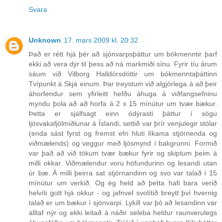
Svara
Unknown
17. mars 2009 kl. 20:32
Það er rétt hjá þér að sjónvarpsþáttur um bókmenntir þarf
ekki að vera dýr til þess að ná markmiði sínu. Fyrir tíu árum
sáum við Vilborg Halldórsdóttir um bókmenntaþáttinn
Tvípunkt á Skjá einum. Þar treystum við algjörlega á að þeir
áhorfendur sem yfirleitt hefðu áhuga á viðfangsefninu
myndu þola að að horfa á 2 x 15 mínútur um tvær bækur.
Þetta er sjálfsagt einn ódýrasti þáttur í sögu
ljósvakafjölmiðlunar á Íslandi, settið var þrír venjulegir stólar
(enda sást fyrst og fremst efri hluti líkama stjórnenda og
viðmælends) og veggur með ljósmynd í bakgrunni. Formið
var það að við tókum tvær bækur fyrir og skiptum þeim á
milli okkar. Viðmælendur voru höfundurinn og lesandi utan
úr bæ. Á milli þeirra sat stjórnandinn og svo var talað í 15
mínútur um verkið. Og ég held að þetta hafi bara verið
helvíti gott hjá okkur - og jafnvel svolítið breytt því hvernig
talað er um bækur í sjónvarpi. Lykill var þó að lesandinn var
alltaf nýr og ekki leitað á náðir seleba heldur raunverulegs