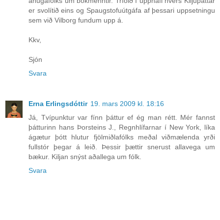
áhugafólks um bókmenntir. Tríóið í upphafi hvers Kiljuþáttar
er svolítið eins og Spaugstofuútgáfa af þessari uppsetningu
sem við Vilborg fundum upp á.
Kkv,
Sjón
Svara
Erna Erlingsdóttir
19. mars 2009 kl. 18:16
Já, Tvípunktur var fínn þáttur ef ég man rétt. Mér fannst
þátturinn hans Þorsteins J., Regnhlífarnar í New York, líka
ágætur þótt hlutur fjölmiðlafólks meðal viðmælenda yrði
fullstór þegar á leið. Þessir þættir snerust allavega um
bækur. Kiljan snýst aðallega um fólk.
Svara