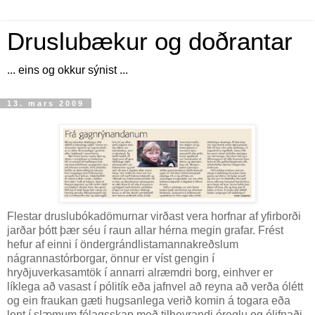
Druslubækur og doðrantar
... eins og okkur sýnist ...
13. mars 2009
Flestar druslubókadömurnar virðast vera horfnar af yfirborði
jarðar þótt þær séu í raun allar hérna megin grafar. Frést
hefur af einni í öndergrándlistamannakreðslum
nágrannastórborgar, önnur er víst gengin í
hryðjuverkasamtök í annarri alræmdri borg, einhver er
líklega að vasast í pólitík eða jafnvel að reyna að verða ólétt
og ein fraukan gæti hugsanlega verið komin á togara eða
lent í slæmum félagsskap með tilheyrandi óreglu og ólifnaði.